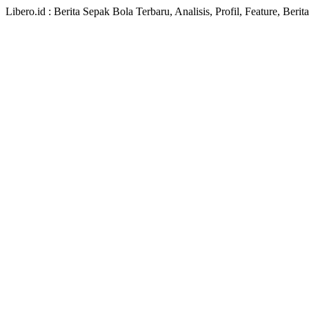
Libero.id : Berita Sepak Bola Terbaru, Analisis, Profil, Feature, Ber