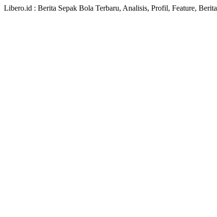
Libero.id : Berita Sepak Bola Terbaru, Analisis, Profil, Feature, Ber