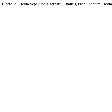
Libero.id : Berita Sepak Bola Terbaru, Analisis, Profil, Feature, Ber